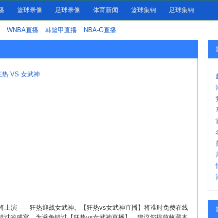
播
篮球录像
足球录像
体育新闻
篮球集锦
足球集锦
WNBA直播
韩篮甲直播
NBA-G直播
热 VS 女武神
场精彩对决即将上演——狂热迎战女武神。【狂热vs女武神直播】将准时免费在线
错过的盛宴。为避免错过【狂热vs女武神直播】，建议您提前收藏本