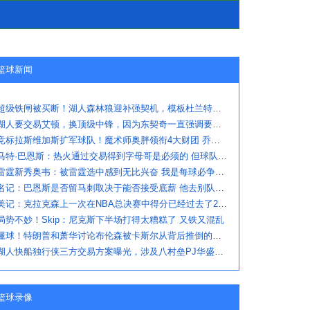
篮球新闻
超级铁闸被买断！湖人森林狼迎补强契机，模板杜兰特，因膝伤转型
湖人要交易艾顿，换顶级中锋，因为东契奇一直强调要强力内线
竞标拉斯维加斯扩军球队！魔术师奥胖领衔4大财团 乔丹也可能入股
马特·巴恩斯：热火通过交易得到字母哥是必须的 但球队急需射手
雷霆新秀奥韦：被雷霆选中感到无比兴奋 我是每球必争的拼命三郎
名记：巴恩斯是否留马刺取决于能否接受底薪 他去别队最多值600万
美记：克拉克森上一次在NBA总决赛中得分已经过去了2927天
局势不妙！Skip：尼克斯下半场打得太糟糕了 又铁又混乱
懂球！特朗普和萧华讨论布伦森被卡斯尔从背后推倒的判罚
湖人快船独行侠三方交易方案曝光，涉及八村垒PJ华盛顿等球员
篮球录像