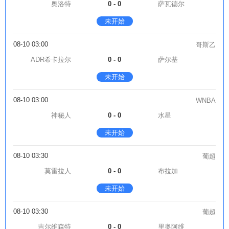
奥洛特
0 - 0
萨瓦德尔
未开始
08-10 03:00
哥斯乙
ADR希卡拉尔
0 - 0
萨尔基
未开始
08-10 03:00
WNBA
神秘人
0 - 0
水星
未开始
08-10 03:30
葡超
莫雷拉人
0 - 0
布拉加
未开始
08-10 03:30
葡超
吉尔维森特
0 - 0
里奥阿维