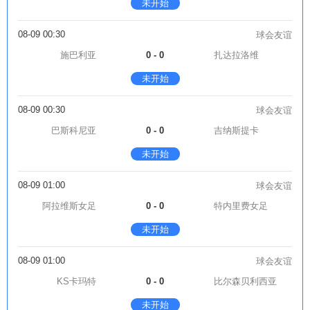
未开始
08-09 00:30
球会友谊
施巴利亚
0 - 0
扎达拉洛维
未开始
08-09 00:30
球会友谊
巴斯科尼亚
0 - 0
吉纳斯提卡
未开始
08-09 01:00
球会友谊
阿拉维斯女足
0 - 0
特内里费女足
未开始
08-09 01:00
球会友谊
KS卡玛特
0 - 0
比尔森贝利西亚
未开始