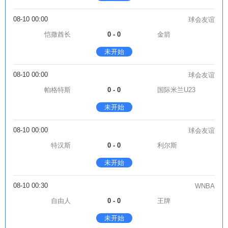
08-10 00:00
球会友谊
恺撒酋长
0 - 0
金箭
未开始
08-10 00:00
球会友谊
帕格特斯
0 - 0
国际米兰U23
未开始
08-10 00:00
球会友谊
特汉斯
0 - 0
利尔斯
未开始
08-10 00:30
WNBA
自由人
0 - 0
王牌
未开始