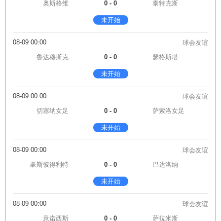
奥斯格维
0 - 0
泰特克斯
未开始
08-09 00:00
球会友谊
鲁达穆斯克
0 - 0
瑟格斯塔
未开始
08-09 00:00
球会友谊
切塞纳女足
0 - 0
萨索洛女足
未开始
08-09 00:00
球会友谊
豪斯彼得利特
0 - 0
巴达洛纳
未开始
08-09 00:00
球会友谊
意诺西斯
0 - 0
萨拉米斯