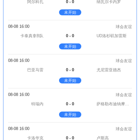
阿尔科孔
0 - 0
纳瓦尔卡内罗
未开始
08-08 16:00
球会友谊
卡泰真拿B队
0 - 0
UD洛杉矶加雷斯
未开始
08-08 16:00
球会友谊
巴亚马雷
0 - 0
尤尼雷亚德杰
未开始
08-08 16:00
球会友谊
特瑞内
0 - 0
萨格勒布迪纳摩B队
未开始
08-08 16:00
球会友谊
卡洛华克
0 - 0
卢斯高