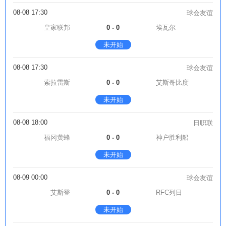
08-08 17:30
球会友谊
皇家联邦
0 - 0
埃瓦尔
未开始
08-08 17:30
球会友谊
索拉雷斯
0 - 0
艾斯哥比度
未开始
08-08 18:00
日职联
福冈黄蜂
0 - 0
神户胜利船
未开始
08-09 00:00
球会友谊
艾斯登
0 - 0
RFC列日
未开始