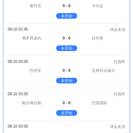
曼托瓦
0 - 0
卡尔皮
未开始
08-10 02:45
球会友谊
弗罗西诺内
0 - 0
拉齐奥
未开始
08-10 03:00
巴西甲
巴伊亚
0 - 0
瓦斯科达伽马
未开始
08-10 03:00
巴西甲
帕尔梅拉斯
0 - 0
巴西国际
未开始
08-10 03:00
球会友谊