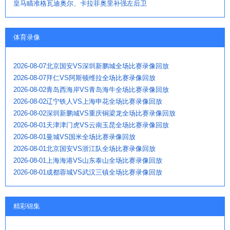
皇马瞄准格瓦迪奥尔、卡拉菲奥里补强左后卫
体育录像
2026-08-07北京国安VS深圳新鹏城全场比赛录像回放
2026-08-07拜仁VS阿斯顿维拉全场比赛录像回放
2026-08-02青岛西海岸VS青岛海牛全场比赛录像回放
2026-08-02辽宁铁人VS上海申花全场比赛录像回放
2026-08-02深圳新鹏城VS重庆铜梁龙全场比赛录像回放
2026-08-01天津津门虎VS云南玉昆全场比赛录像回放
2026-08-01曼城VS国米全场比赛录像回放
2026-08-01北京国安VS浙江队全场比赛录像回放
2026-08-01上海海港VS山东泰山全场比赛录像回放
2026-08-01成都蓉城VS武汉三镇全场比赛录像回放
精彩锦集