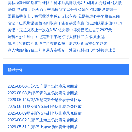
竞标拉斯维加斯扩军球队！魔术师奥胖领衔4大财团 乔丹也可能入股
马特·巴恩斯：热火通过交易得到字母哥是必须的 但球队急需射手
雷霆新秀奥韦：被雷霆选中感到无比兴奋 我是每球必争的拼命三郎
名记：巴恩斯是否留马刺取决于能否接受底薪 他去别队最多值600万
美记：克拉克森上一次在NBA总决赛中得分已经过去了2927天
局势不妙！Skip：尼克斯下半场打得太糟糕了 又铁又混乱
懂球！特朗普和萧华讨论布伦森被卡斯尔从背后推倒的判罚
湖人快船独行侠三方交易方案曝光，涉及八村垒PJ华盛顿等球员
篮球录像
2026-08-08江苏VS广厦全场比赛录像回放
2026-08-08深圳VS青岛全场比赛录像回放
2026-06-14马刺VS尼克斯全场比赛录像回放
2026-06-11尼克斯VS马刺全场比赛录像回放
2026-06-09尼克斯VS马刺全场比赛录像回放
2026-06-02广厦VS上海全场比赛录像回放
2026-05-31广厦VS上海全场比赛录像回放