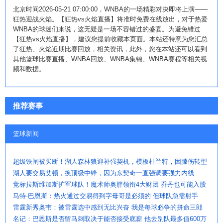
北京时间2026-05-21 07:00:00，WNBA的一场精彩对决即将上演——
狂热迎战火焰。【狂热vs火焰直播】将准时免费在线放出，对于热爱
WNBA的球迷们来说，这无疑是一场不容错过的盛宴。为避免错过
【狂热vs火焰直播】，建议您提前收藏本页面。本站还特意为您汇总
了狂热、火焰近期比赛回放，相关资讯，此外，您在本站还可以看到
其他篮球比赛直播、WNBA回放、WNBA集锦、WNBA赛程等相关视
频和数据。
推荐赛事
篮球新闻
超级铁闸被买断！湖人森林狼迎补强契机，模板杜兰特，因膝伤转型
湖人要交易艾顿，换顶级中锋，因为东契奇一直强调要强力内线
竞标拉斯维加斯扩军球队！魔术师奥胖领衔4大财团 乔丹也可能入股
马特·巴恩斯：热火通过交易得到字母哥是必须的 但球队急需射手
雷霆新秀奥韦：被雷霆选中感到无比兴奋 我是每球必争的拼命三郎
名记：巴恩斯是否留马刺取决于能否接受底薪 他去别队最多值600万