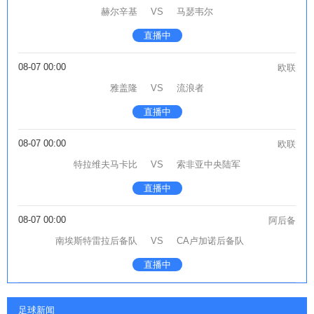
赫尔辛基
VS
马瑟韦尔
直播中
08-07 00:00
欧联
雅盖隆
VS
流浪者
直播中
08-07 00:00
欧联
特拉维夫马卡比
VS
索非亚中央陆军
直播中
08-07 00:00
阿后备
南埃斯特雷拉后备队
VS
CA卢加诺后备队
直播中
足球新闻