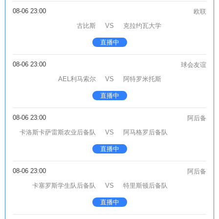
08-06 23:00
欧联
古比斯
VS
克拉约瓦大学
直播中
08-06 23:00
球会友谊
AEL利马索尔
VS
阿特罗米托斯
直播中
08-06 23:00
阿后备
卡洛斯卡萨雷斯农业后备队
VS
阿马格罗后备队
直播中
08-06 23:00
阿后备
卡塞罗斯学生队后备队
VS
特里斯顿后备队
直播中