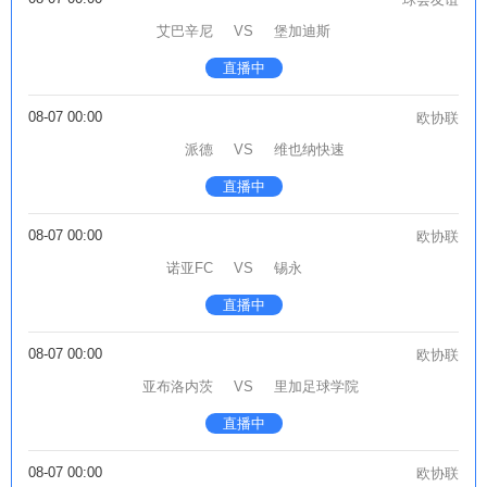
艾巴辛尼
VS
堡加迪斯
直播中
08-07 00:00
欧协联
派德
VS
维也纳快速
直播中
08-07 00:00
欧协联
诺亚FC
VS
锡永
直播中
08-07 00:00
欧协联
亚布洛内茨
VS
里加足球学院
直播中
08-07 00:00
欧协联