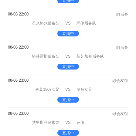
直播中
08-06 22:00
阿后备
圣米格尔后备队
VS
玛伦后备队
直播中
08-06 22:00
阿后备
塔莱雷斯后备队
VS
新芝加哥后备队
直播中
08-06 23:00
球会友谊
科莫1907女足
VS
罗马女足
直播中
08-06 23:00
球会友谊
艾里斯利马索尔
VS
萨德
直播中