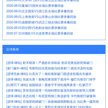
2026-08-01天津津门虎VS云南玉昆全场比赛录像回放
2026-08-01曼城VS国米全场比赛录像回放
2026-08-01北京国安VS浙江队全场比赛录像回放
2026-08-01上海海港VS山东泰山全场比赛录像回放
2026-08-01成都蓉城VS武汉三镇全场比赛录像回放
2026-08-01切尔西VS热刺全场比赛录像回放
2026-07-31河南队VS大连英博全场比赛录像回放
足球集锦
[进球-咪咕] 射术精湛！严鼎皓长传助攻 热菲尼奥低射死角破门
[射门被扑-咪咕] 韦斯利抗住恩加德乌转身射门 姚浩洋及时化险
[进球无效-咪咕] 白高兴了！南松推射破门因进攻犯规在先被吹
[进球-咪咕] 先拔头筹！塞梅尼奥强突下底传中 穆巴马推空门得手
[红牌罚下-咪咕] 低级错误！黄政宇手球犯规两黄变一红被罚下
[进球-咪咕] 贵有贵的道理！托纳利禁区弧顶兜射经折射弹入球网
[进球-咪咕] 状态在线！布尼亚明倒三角送妙传 卡约推射打破僵局
[进球-咪咕] 百场里程碑破门！徐俊驰踢倒斯帕送点 法比奥一蹴而就
[射门中柱-咪咕] 差一点儿！李昂任意球尝试直接攻门中柱弹出