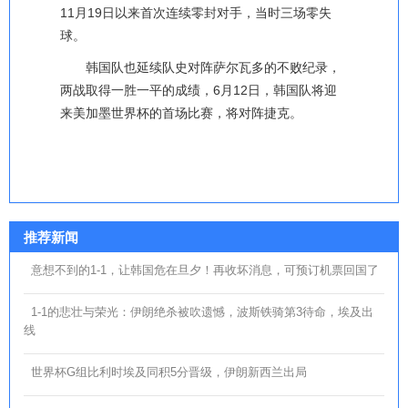
11月19日以来首次连续零封对手，当时三场零失
球。
韩国队也延续队史对阵萨尔瓦多的不败纪录，
两战取得一胜一平的成绩，6月12日，韩国队将迎
来美加墨世界杯的首场比赛，将对阵捷克。
推荐新闻
意想不到的1-1，让韩国危在旦夕！再收坏消息，可预订机票回国了
1-1的悲壮与荣光：伊朗绝杀被吹遗憾，波斯铁骑第3待命，埃及出
线
世界杯G组比利时埃及同积5分晋级，伊朗新西兰出局