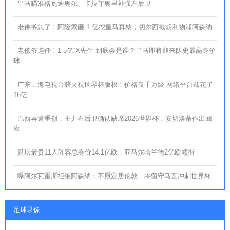
皇马瞄准格瓦迪奥尔、卡拉菲奥里补强左后卫
老佛爷急了！阿隆索砸 1 亿挖皇马真核，切尔西截胡利物浦阿森纳
老佛爷连任！1.5亿“X先生”到底会是谁？皇马即将迎来队史最高身价
球
广东上海电视台获央视世界杯版权！价格仅千万级 网络平台却花了
16亿
巴西再遭重创，主力右后卫确认缺席2026世界杯，安切洛蒂作出回
应
足坛最贵11人阵容总身价14.1亿欧，亚马尔哈兰德2亿欧领衔
曝阿尔瓦雷斯拒绝阿森纳：不愿定居伦敦，将留守马竞冲刺世界杯
足球录像