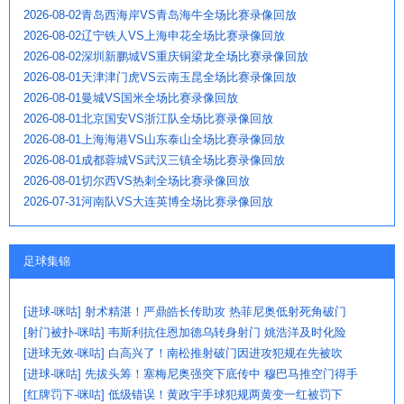
2026-08-02青岛西海岸VS青岛海牛全场比赛录像回放
2026-08-02辽宁铁人VS上海申花全场比赛录像回放
2026-08-02深圳新鹏城VS重庆铜梁龙全场比赛录像回放
2026-08-01天津津门虎VS云南玉昆全场比赛录像回放
2026-08-01曼城VS国米全场比赛录像回放
2026-08-01北京国安VS浙江队全场比赛录像回放
2026-08-01上海海港VS山东泰山全场比赛录像回放
2026-08-01成都蓉城VS武汉三镇全场比赛录像回放
2026-08-01切尔西VS热刺全场比赛录像回放
2026-07-31河南队VS大连英博全场比赛录像回放
足球集锦
[进球-咪咕] 射术精湛！严鼎皓长传助攻 热菲尼奥低射死角破门
[射门被扑-咪咕] 韦斯利抗住恩加德乌转身射门 姚浩洋及时化险
[进球无效-咪咕] 白高兴了！南松推射破门因进攻犯规在先被吹
[进球-咪咕] 先拔头筹！塞梅尼奥强突下底传中 穆巴马推空门得手
[红牌罚下-咪咕] 低级错误！黄政宇手球犯规两黄变一红被罚下