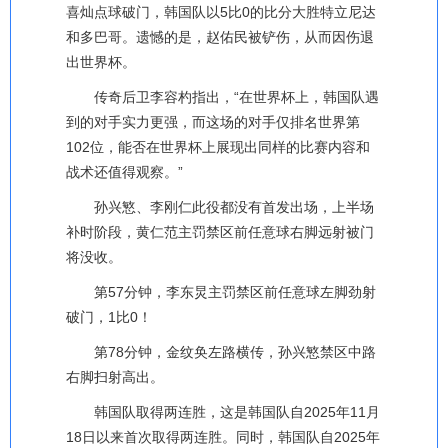
喜灿点球破门，韩国队以5比0的比分大胜特立尼达
和多巴哥。遗憾的是，赵佑民被铲伤，从而因伤退
出世界杯。
传奇后卫李容杓指出，“在世界杯上，韩国队遇
到的对手实力更强，而这场的对手仅排名世界第
102位，能否在世界杯上展现出同样的比赛内容和
战术还值得观察。”
孙兴慜、李刚仁此役都没有首发出场，上半场
补时阶段，黄仁范主罚禁区前任意球右脚远射被门
将没收。
第57分钟，李东炅主罚禁区前任意球左脚劲射
破门，1比0！
第78分钟，金纹奂左路横传，孙兴慜禁区中路
右脚扫射高出。
韩国队取得两连胜，这是韩国队自2025年11月
18日以来首次取得两连胜。同时，韩国队自2025年