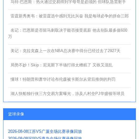
马特·巴恩斯：热火通过交易得到字母哥是必须的 但球队急需射手
雷霆新秀奥韦：被雷霆选中感到无比兴奋 我是每球必争的拼命三郎
名记：巴恩斯是否留马刺取决于能否接受底薪 他去别队最多值600
万
美记：克拉克森上一次在NBA总决赛中得分已经过去了2927天
局势不妙！Skip：尼克斯下半场打得太糟糕了 又铁又混乱
懂球！特朗普和萧华讨论布伦森被卡斯尔从背后推倒的判罚
湖人快船独行侠三方交易方案曝光，涉及八村垒PJ华盛顿等球员
篮球录像
2026-08-08江苏VS广厦全场比赛录像回放
2026-08-08深圳VS青岛全场比赛录像回放