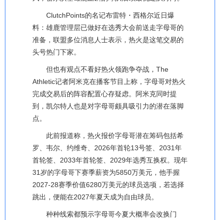
ClutchPoints的名记布雷特・西格尔近日爆
料：雄鹿管理层已做好在选秀大会前送走字母哥的
准备，联盟多位消息人士表示，热火是这笔交易的
头号热门下家。
但也有观点不看好热火领跑争夺战，The
Athletic记者阿米克在播客节目上称，字母哥对热火
完成交易后的阵容配置心存疑虑。阿米克同时提
到，凯尔特人也是对字母哥颇具吸引力的潜在落脚
点。
此前报道称，热火报价字母哥潜在筹码包括希
罗、韦尔、约维奇、2026年首轮13号签、2031年
首轮签、2033年首轮签、2029年选秀互换权。现年
31岁的字母哥下赛季薪资为5850万美元，他手握
2027-28赛季价值6280万美元的球员选项，若选择
跳出，便能在2027年夏天成为自由球员。
种种线索都预示字母哥今夏大概率会改换门