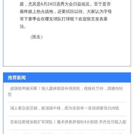
庭，尤其是6月24日选秀大会日益临近。至于是否
最终披上热火战袍，还要拭目以待。大家认为字母
哥下赛季会在哪支球队打球呢？欢迎留言发表看
法。
（医生）
推荐新闻
超级铁闸被买断！湖人森林狼迎补强契机，模板杜兰特，因膝伤转
型
湖人要交易艾顿，换顶级中锋，因为东契奇一直强调要强力内线
竞标拉斯维加斯扩军球队！魔术师奥胖领衔4大财团 乔丹也可能入股