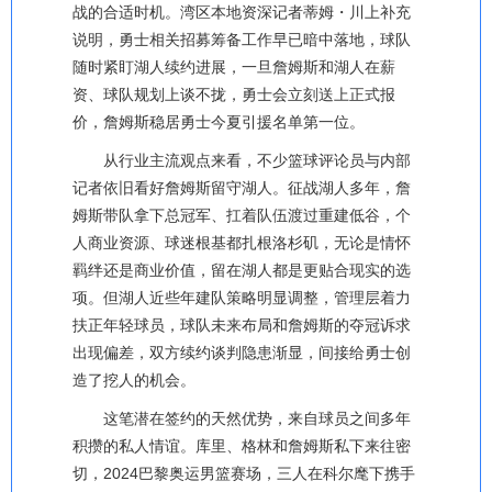
战的合适时机。湾区本地资深记者蒂姆・川上补充
说明，勇士相关招募筹备工作早已暗中落地，球队
随时紧盯湖人续约进展，一旦詹姆斯和湖人在薪
资、球队规划上谈不拢，勇士会立刻送上正式报
价，詹姆斯稳居勇士今夏引援名单第一位。
从行业主流观点来看，不少篮球评论员与内部
记者依旧看好詹姆斯留守湖人。征战湖人多年，詹
姆斯带队拿下总冠军、扛着队伍渡过重建低谷，个
人商业资源、球迷根基都扎根洛杉矶，无论是情怀
羁绊还是商业价值，留在湖人都是更贴合现实的选
项。但湖人近些年建队策略明显调整，管理层着力
扶正年轻球员，球队未来布局和詹姆斯的夺冠诉求
出现偏差，双方续约谈判隐患渐显，间接给勇士创
造了挖人的机会。
这笔潜在签约的天然优势，来自球员之间多年
积攒的私人情谊。库里、格林和詹姆斯私下来往密
切，2024巴黎奥运男篮赛场，三人在科尔麾下携手