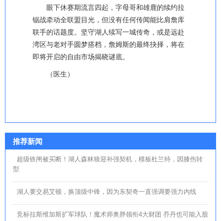
眼下休赛期流言四起，字母哥和雄鹿的续约拉
锯战牵动全联盟目光，但没有任何传闻能比肩詹库
联手的话题度。坚守湖人续写一城传奇，或是远赴
湾区与老对手圆梦搭档，詹姆斯的最终抉择，将在
即将开启的自由市场揭晓谜底。
（医生）
推荐新闻
超级铁闸被买断！湖人森林狼迎补强契机，模板杜兰特，因膝伤转
型
湖人要交易艾顿，换顶级中锋，因为东契奇一直强调要强力内线
竞标拉斯维加斯扩军球队！魔术师奥胖领衔4大财团 乔丹也可能入股