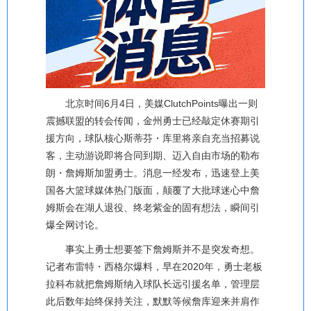
北京时间6月4日，美媒ClutchPoints曝出一则
震撼联盟的转会传闻，金州勇士已经敲定休赛期引
援方向，球队核心斯蒂芬・库里将亲自充当招募说
客，主动游说即将合同到期、迈入自由市场的勒布
朗・詹姆斯加盟勇士。消息一经发布，迅速登上美
国各大篮球媒体热门版面，颠覆了大批球迷心中詹
姆斯会在湖人退役、终老紫金的固有想法，瞬间引
爆全网讨论。
事实上勇士想要签下詹姆斯并不是突发奇想。
记者布雷特・西格尔爆料，早在2020年，勇士老板
拉科布就把詹姆斯纳入球队长远引援名单，管理层
此后数年始终保持关注，默默等候詹库迎来并肩作