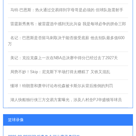
马特·巴恩斯：热火通过交易得到字母哥是必须的 但球队急需射手
雷霆新秀奥韦：被雷霆选中感到无比兴奋 我是每球必争的拼命三郎
名记：巴恩斯是否留马刺取决于能否接受底薪 他去别队最多值600
万
美记：克拉克森上一次在NBA总决赛中得分已经过去了2927天
局势不妙！Skip：尼克斯下半场打得太糟糕了 又铁又混乱
懂球！特朗普和萧华讨论布伦森被卡斯尔从背后推倒的判罚
湖人快船独行侠三方交易方案曝光，涉及八村垒PJ华盛顿等球员
篮球录像