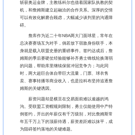
斩获奥运金牌，主教练科尔也借着国家队执教的契
机，和詹姆斯建立起融洽的合作关系。深厚的交情
可以有效化解磨合顾虑，大幅减少谈判里的沟通障
碍。
詹库作为近二十年NBA两大门面球星，常年在
总决赛赛场互为对手，倘若放下宿敌身份联手，本
身就是载入联盟史册的重磅事件。签约达成后，詹
姆斯的季后赛硬仗经验能够补齐勇士锋线轮换薄弱
的问题，帮助库里继续保留冲冠竞争力；与此同
时，两大超巨合体自带巨大流量，门票、球衣售
卖、赛事转播等商业收入，也是拉科布坚持追逐詹
姆斯的关键诱因。
薪资问题却是横亘在交易面前难以逾越的鸿
沟。受联盟工资帽规则限制，勇士仅能使用中产特
例签约，开出的年薪仅有千万级别，对比詹姆斯常
年五千万上下的顶薪待遇，薪资差距难以抹平，成
为阻碍签约落地的关键难题。