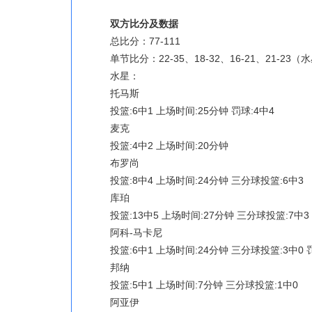
双方比分及数据
总比分：77-111
单节比分：22-35、18-32、16-21、21-23
水星：
托马斯
投篮:6中1 上场时间:25分钟 罚球:4中4
麦克
投篮:4中2 上场时间:20分钟
布罗尚
投篮:8中4 上场时间:24分钟 三分球投篮:6中3
库珀
投篮:13中5 上场时间:27分钟 三分球投篮:7中3 
阿科-马卡尼
投篮:6中1 上场时间:24分钟 三分球投篮:3中0 
邦纳
投篮:5中1 上场时间:7分钟 三分球投篮:1中0
阿亚伊