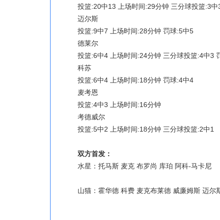
投篮:20中13 上场时间:29分钟 三分球投篮:3中3
迈尔斯
投篮:9中7 上场时间:28分钟 罚球:5中5
德莱尔
投篮:6中4 上场时间:24分钟 三分球投篮:4中3 
科苏
投篮:6中4 上场时间:18分钟 罚球:4中4
麦考恩
投篮:4中3 上场时间:16分钟
考德威尔
投篮:5中2 上场时间:18分钟 三分球投篮:2中1
双方首发：
水星：托马斯 麦克 布罗尚 库珀 阿科-马卡尼
山猫：霍华德 科费 麦克布莱德 威廉姆斯 迈尔