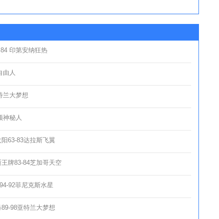
 84 印第安纳狂热
约自由人
亚特兰大梦想
盛顿神秘人
阳63-83达拉斯飞翼
斯王牌83-84芝加哥天空
94-92菲尼克斯水星
89-98亚特兰大梦想