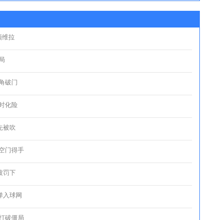
顿维拉
局
死角破门
及时化险
先被吹
推空门得手
被罚下
弹入球网
射打破僵局