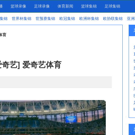
播
篮球录像
足球录像
体育新闻
篮球集锦
足球集锦
集锦
世界杯集锦
世预赛集锦
欧冠集锦
欧洲杯集锦
欧协联集锦
亚洲
体育
爱奇艺] 爱奇艺体育