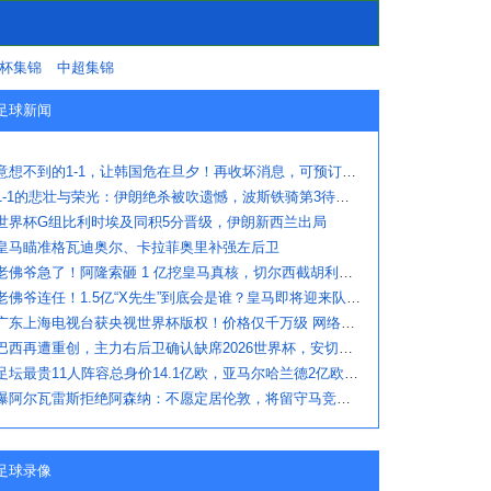
杯集锦
中超集锦
足球新闻
意想不到的1-1，让韩国危在旦夕！再收坏消息，可预订机票回国了
1-1的悲壮与荣光：伊朗绝杀被吹遗憾，波斯铁骑第3待命，埃及出线
世界杯G组比利时埃及同积5分晋级，伊朗新西兰出局
皇马瞄准格瓦迪奥尔、卡拉菲奥里补强左后卫
老佛爷急了！阿隆索砸 1 亿挖皇马真核，切尔西截胡利物浦阿森纳
老佛爷连任！1.5亿“X先生”到底会是谁？皇马即将迎来队史最高身价球
广东上海电视台获央视世界杯版权！价格仅千万级 网络平台却花了16亿
巴西再遭重创，主力右后卫确认缺席2026世界杯，安切洛蒂作出回应
足坛最贵11人阵容总身价14.1亿欧，亚马尔哈兰德2亿欧领衔
曝阿尔瓦雷斯拒绝阿森纳：不愿定居伦敦，将留守马竞冲刺世界杯
足球录像