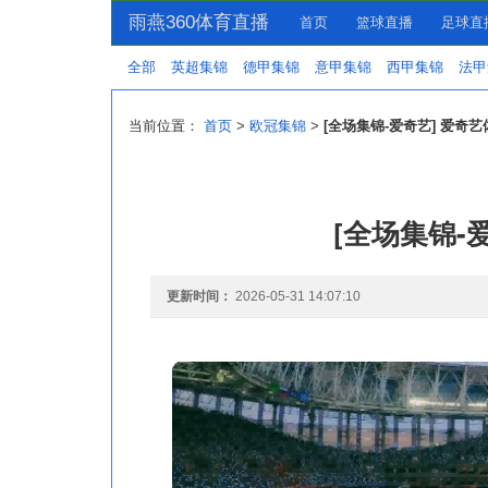
雨燕360体育直播
首页
篮球直播
足球直
全部
英超集锦
德甲集锦
意甲集锦
西甲集锦
法甲
当前位置：
首页
>
欧冠集锦
>
[全场集锦-爱奇艺] 爱奇艺
[全场集锦-
更新时间：
2026-05-31 14:07:10