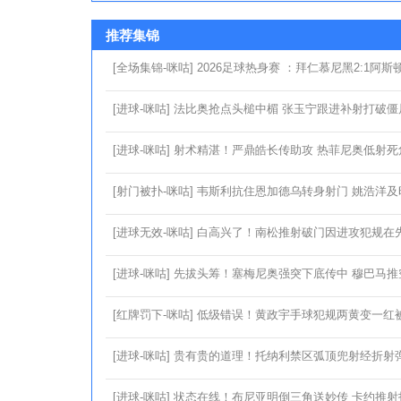
推荐集锦
[全场集锦-咪咕] 2026足球热身赛 ：拜仁慕尼黑2:1阿斯
[进球-咪咕] 法比奥抢点头槌中楣 张玉宁跟进补射打破僵
[进球-咪咕] 射术精湛！严鼎皓长传助攻 热菲尼奥低射
[射门被扑-咪咕] 韦斯利抗住恩加德乌转身射门 姚浩洋
[进球无效-咪咕] 白高兴了！南松推射破门因进攻犯规在
[进球-咪咕] 先拔头筹！塞梅尼奥强突下底传中 穆巴马
[红牌罚下-咪咕] 低级错误！黄政宇手球犯规两黄变一红
[进球-咪咕] 贵有贵的道理！托纳利禁区弧顶兜射经折射
[进球-咪咕] 状态在线！布尼亚明倒三角送妙传 卡约推